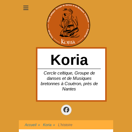
Koria
Cercle celtique, Groupe de
danses et de Musiques
bretonnes à Couëron, près de
Nantes
Facebook
Accueil
»
Koria
»
L’histoire