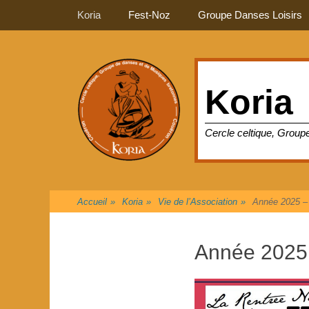
Premier Menu
Aller
Koria
Fest-Noz
Groupe Danses Loisirs
au
contenu
Koria
Cercle celtique, Grou
Accueil
»
Koria
»
Vie de l’Association
»
Année 2025 –
Année 2025