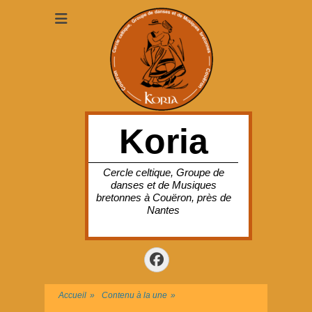
Koria
Cercle celtique, Groupe de
danses et de Musiques
bretonnes à Couëron, près de
Nantes
Facebook
Accueil
»
Contenu à la une
»